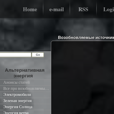
Home
e-mail
RSS
Log
Возобновляемые источники
Альтернативная
энергия
Анонсы статей
Все про возобновляемые источники энергии
Электромобили
Зеленая энергия
Энергия Солнца
Энергия ветра